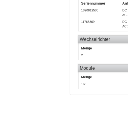
Seriennummer:
Anl
1890812585
DC 
AC 
11763869
DC 
AC 
Wechselrichter
Menge
2
Module
Menge
168